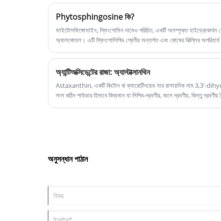
হালকা প্রতিরোধ ক্ষমতা রয়েছে। Aosen গ্রাহকদের উচ
Phytosphingosine কি?
মানের এবং সস্তা দামে Dioctyl এডিপেট প্রদান করে,
ফাইটোসফিঙ্গোসাইন, স্ফিংগোসিন নামেও পরিচিত, একটি অসম্পৃক্ত হাইড্রোকার্বন 
একটি অপরিহার্য প্লাস্টিকাইজার হিসাবে, DOA প্লাস্টিক
অ্যালকোহল। এটি স্ফিংগোলিপিড শ্রেণীর অন্তর্গত এবং কোষের ঝিল্লির অপরিহার্য
পণ্য ক্ষেত্রে ভূমিকা পালন করে, নমুনার জন্য নির্দ্বিধায়
আমাদের সাথে যোগাযোগ করুন!
অ্যান্টিঅক্সিডেন্টের রাজা: অ্যাস্টাক্সানথিন
Astaxanthin, একটি কিটোন বা ক্যারোটিনয়েড যার রাসায়নিক নাম 3,3′-di
লাল কঠিন পাউডার হিসাবে বিদ্যমান যা লিপিড-দ্রবণীয়, জলে দ্রবণীয়, কিন্তু দ্রবণীয
বিশেষ করে জলজ প্রাণী যেমন চিংড়ি, কাঁকড়া, মাছ এবং পাখির পালক তাদের পিগমেন্
অনুসন্ধান পাঠান