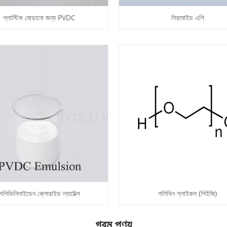
প্লাস্টিক মোড়ানো জন্য PVDC
সিরামাইড এপি
পলিভিনিলাইডেন ক্লোরাইড ল্যাটেক্স
পলিথিন গ্লাইকল (পিইজি)
গরম পণ্য