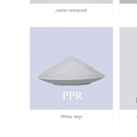
মেনথাইল আইসোলেরেট
পিপিআর গ্রানুল