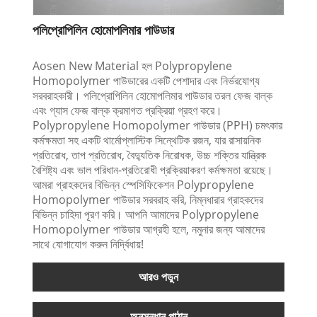
পলিপ্রোপিলিন হোমোপলিমার পাউডার
Aosen New Material হল Polypropylene
Homopolymer পাউডারের একটি পেশাদার এবং নির্ভরযোগ্য
সরবরাহকারী। পলিপ্রোপিলিন হোমোপলিমার পাউডার তরল ফেজ বাল্ক
এবং গ্যাস ফেজ বাল্ক ক্রমাগত প্রক্রিয়া গ্রহণ করে।
Polypropylene Homopolymer পাউডার (PPH) চমৎকার
কর্মক্ষমতা সহ একটি থার্মোপ্লাস্টিক সিন্থেটিক রজন, যার রাসায়নিক
প্রতিরোধ, তাপ প্রতিরোধ, বৈদ্যুতিক নিরোধক, উচ্চ শক্তির যান্ত্রিক
বৈশিষ্ট্য এবং ভাল পরিধান-প্রতিরোধী প্রক্রিয়াকরণ কর্মক্ষমতা রয়েছে।
আমরা গ্রাহকদের বিভিন্ন স্পেসিফিকেশন Polypropylene
Homopolymer পাউডার সরবরাহ করি, নিম্নধারার গ্রাহকদের
বিভিন্ন চাহিদা পূরণ করি। আপনি আমাদের Polypropylene
Homopolymer পাউডার আগ্রহী হলে, নমুনার জন্য আমাদের
সাথে যোগাযোগ করুন নির্দ্বিধায়!
আরও পড়ুন
অনুসন্ধান পাঠান