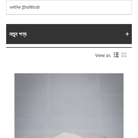
অর্গানিক ইন্টারমিডিয়েট
নতুন পণ্য
View as