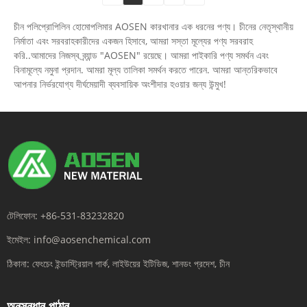
চীন পলিপ্রোপিলিন হোমোপলিমার AOSEN কারখানার এক ধরনের পণ্য। চীনের নেতৃস্থানীয়
নির্মাতা এবং সরবরাহকারীদের একজন হিসাবে, আমরা সস্তা মূল্যের পণ্য সরবরাহ
করি..আমাদের নিজস্ব ব্র্যান্ড "AOSEN" রয়েছে। আমরা পাইকারি পণ্য সমর্থন এবং
বিনামূল্যে নমুনা প্রদান. আমরা মূল্য তালিকা সমর্থন করতে পারেন. আমরা আন্তরিকভাবে
আপনার নির্ভরযোগ্য দীর্ঘমেয়াদী ব্যবসায়িক অংশীদার হওয়ার জন্য উন্মুখ!
টেলিফোন:
+86-531-83232820
ইমেইল:
info@aosenchemical.com
ঠিকানা:
ফেংচেং ইন্ডাস্ট্রিয়াল পার্ক, লাইউয়ের ইটিডিজ, শানডং প্রদেশ, চীন
অনুসন্ধান পাঠান