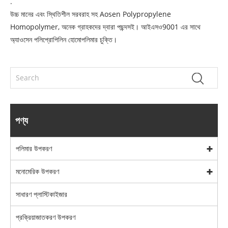
.
উচ্চ মানের এবং স্থিতিশীল সরবরাহ সহ Aosen Polypropylene
Homopolymer, অনেক গ্রাহকদের দ্বারা পছন্দসই। আইএসও9001 এর সাথে
অ্যাওসেন পলিপ্রোপিলিন হোমোপলিমার চুক্তি।
পণ্য
পলিমার উপকরণ
মনোমেরিক উপকরণ
সাধারণ প্লাস্টিকাইজার
প্রক্রিয়াজাতকরণ উপকরণ