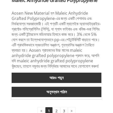
Maleic Anhydride Grafted Polypropylene
Aosen New Material হল Maleic Anhydride
Grafted Polypropylene-এর জন্য একটি পেশাদার এবং
নির্ভরযোগ্য সরবরাহকারী। এই পণ্যটি একটি ম্যালেইক অ্যানহাইড্রাইড-
গ্রাফ্টেড পলিপ্রোপিলিন (পিপি), যা গ্লাস ফাইবার এবং খনিজ-ভরা পিপির
জন্য একটি ইন্টারফেস মডিফায়ার হিসাবে কাজ করে। 3% থেকে 5%
যোগ করলে তা উল্লেখযোগ্যভাবে pp-এর পেইন্টেবিলিটি বাড়াতে পারে।
এটি প্রাথমিকভাবে স্বয়ংচালিত যন্ত্রাংশ, গৃহস্থালির যন্ত্রাংশ তৈরিতে
ব্যবহৃত হয়। Aosen গ্রাহকদের উচ্চ মানের maleic
anhydride grafted polypropylene প্রদান করে, আপনি
যদি maleic anhydride grafted polypropylene
খুঁজছেন, তাহলে নমুনার জন্য নির্দ্বিধায় আমাদের সাথে যোগাযোগ করুন!
আরও পড়ুন
অনুসন্ধান পাঠান
<
1
2
3
>