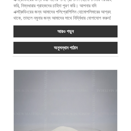
করি, নিম্নধারার গ্রাহকদের চাহিদা পূরণ করি। আপনার যদি
এক্সট্রুডিংয়ের জন্য আমাদের পলিপ্রোপিলিন হোমোপলিমারের আগ্রহ
থাকে, তাহলে নমুনার জন্য আমাদের সাথে নির্দ্বিধায় যোগাযোগ করুন!
আরও পড়ুন
অনুসন্ধান পাঠান