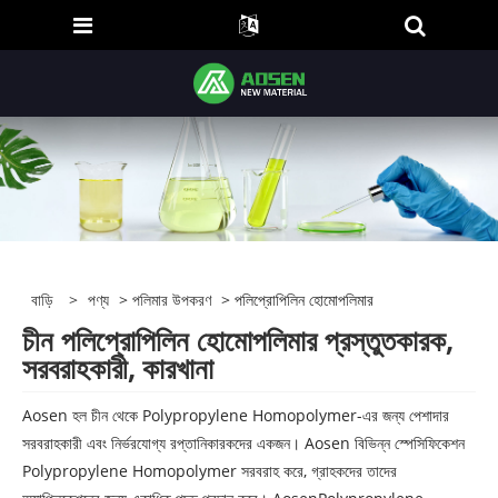
বাড়ি
>
পণ্য
>
পলিমার উপকরণ
> পলিপ্রোপিলিন হোমোপলিমার
চীন পলিপ্রোপিলিন হোমোপলিমার প্রস্তুতকারক,
সরবরাহকারী, কারখানা
Aosen হল চীন থেকে Polypropylene Homopolymer-এর জন্য পেশাদার
সরবরাহকারী এবং নির্ভরযোগ্য রপ্তানিকারকদের একজন। Aosen বিভিন্ন স্পেসিফিকেশন
Polypropylene Homopolymer সরবরাহ করে, গ্রাহকদের তাদের