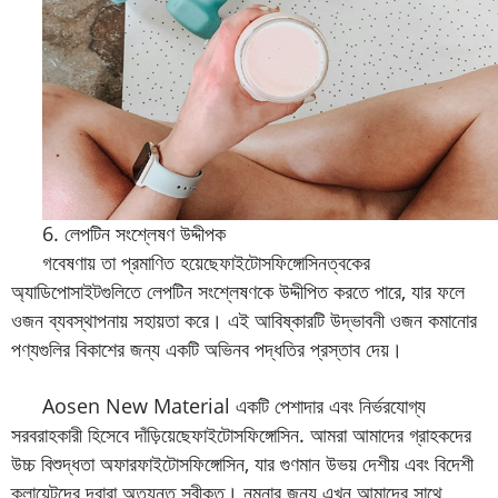
6. লেপটিন সংশ্লেষণ উদ্দীপক
গবেষণায় তা প্রমাণিত হয়েছে
ফাইটোসফিঙ্গোসিন
ত্বকের
অ্যাডিপোসাইটগুলিতে লেপটিন সংশ্লেষণকে উদ্দীপিত করতে পারে, যার ফলে
ওজন ব্যবস্থাপনায় সহায়তা করে। এই আবিষ্কারটি উদ্ভাবনী ওজন কমানোর
পণ্যগুলির বিকাশের জন্য একটি অভিনব পদ্ধতির প্রস্তাব দেয়।
Aosen New Material একটি পেশাদার এবং নির্ভরযোগ্য
সরবরাহকারী হিসেবে দাঁড়িয়েছে
ফাইটোসফিঙ্গোসিন
. আমরা আমাদের গ্রাহকদের
উচ্চ বিশুদ্ধতা অফার
ফাইটোসফিঙ্গোসিন
, যার গুণমান উভয় দেশীয় এবং বিদেশী
ক্লায়েন্টদের দ্বারা অত্যন্ত স্বীকৃত। নমুনার জন্য এখন আমাদের সাথে