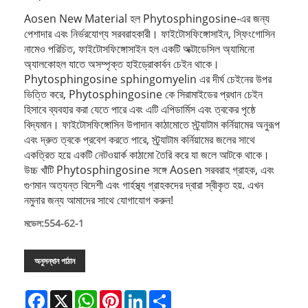
Aosen New Material হল Phytosphingosine-এর জন্য
পেশাদার এবং নির্ভরযোগ্য সরবরাহকারী। ফাইটোসফিঙ্গোসাইন, স্ফিংগোসিন
নামেও পরিচিত, ফাইটোসফিঙ্গোসাইন হল একটি অক্টাডেসিল অ্যামিনো
অ্যালকোহল যাতে অসম্পৃক্ত হাইড্রোকার্বন চেইন থাকে।
Phytosphingosine sphingomyelin এর দীর্ঘ চেইনের উপর
ভিত্তি করে, Phytosphingosine কে সিরামাইডের প্রধান চেইন
হিসাবে ব্যবহার করা যেতে পারে এবং এটি এপিডার্মিস এবং ত্বকের পৃষ্ঠে
বিদ্যমান। ফাইটোসফিঙ্গোসিন উপাদান কাঠামোতে স্ট্র্যাটাম কর্নিয়ামের অনুরূপ
এবং দ্রুত ত্বকে প্রবেশ করতে পারে, স্ট্র্যাটাম কর্নিয়ামের জলের সাথে
একত্রিত হয়ে একটি নেটওয়ার্ক কাঠামো তৈরি করে যা জলে আটকে থাকে।
উচ্চ খাঁটি Phytosphingosine সঙ্গে Aosen সরবরাহ গ্রাহক, এবং
গুণমান অত্যন্ত বিদেশী এবং গার্হস্থ্য গ্রাহকদের দ্বারা স্বীকৃত হয়. এখন
নমুনার জন্য আমাদের সাথে যোগাযোগ করুন!
মডেল:554-62-1
অনুসন্ধান পাঠান
Facebook
X
WhatsApp
Pinterest
LinkedIn
Share