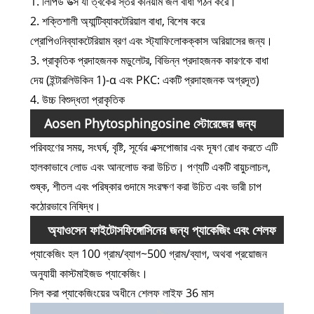
1. লিপিড উত্স যা ত্বকের স্তর কর্নিয়াম জল বাধা গঠন করে।
2. শক্তিশালী অ্যান্টিব্যাকটেরিয়াল বাধা, বিশেষ করে
প্রোপিওনিব্যাকটেরিয়াম ব্রণ এবং স্ট্যাফিলোকক্কাস অরিয়াসের জন্য।
3. প্রাকৃতিক প্রদাহজনক মডুলেটর, বিভিন্ন প্রদাহজনক কারণকে বাধা
দেয় (ইন্টারলিউকিন 1)-α এবং PKC: একটি প্রদাহজনক অগ্রদূত)
4. উচ্চ বিশুদ্ধতা প্রাকৃতিক
Aosen Phytosphingosine স্টোরেজের জন্য
পরিবহণের সময়, সংঘর্ষ, বৃষ্টি, সূর্যের এক্সপোজার এবং দূষণ রোধ করতে এটি
মনোযোগ দিন
হালকাভাবে লোড এবং আনলোড করা উচিত। পণ্যটি একটি বায়ুচলাচল,
শুষ্ক, শীতল এবং পরিষ্কার গুদামে সংরক্ষণ করা উচিত এবং ভারী চাপ
কঠোরভাবে নিষিদ্ধ।
অ্যাওসেন ফাইটোসফিঙ্গোসিনের জন্য প্যাকেজিং এবং শেলফ
প্যাকেজিং হল 100 গ্রাম/ব্যাগ~500 গ্রাম/ব্যাগ, অথবা প্রয়োজন
লাইফ
অনুযায়ী কাস্টমাইজড প্যাকেজিং।
সিল করা প্যাকেজিংয়ের অধীনে শেলফ লাইফ 36 মাস