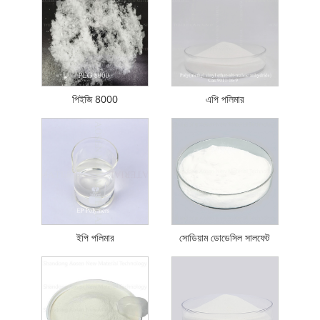
পিইজি 8000
এপি পলিমার
ইপি পলিমার
সোডিয়াম ডোডেসিল সালফেট