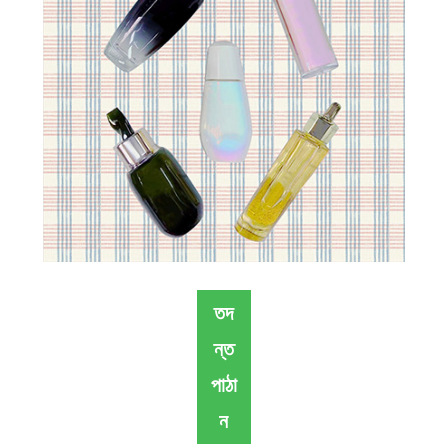
তদ
ন্ত
পাঠা
ন