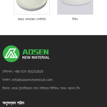
মাছের কোলাজেন পেপটাইড
পিইও
টেলিফোন:
+86-531-83232820
ইমেইল:
info@aosenchemical.com
ঠিকানা:
ফেংচেং ইন্ডাস্ট্রিয়াল পার্ক, লাইউয়ের ইটিডিজ, শানডং প্রদেশ, চীন
অনুসন্ধান পাঠান