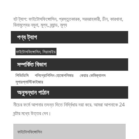
হট ট্যাগ: ফাইটোসফিঙ্গোসিন, প্রস্তুতকারক, সরবরাহকারী, চীন, কারখানা,
বিনামূল্যের নমুনা, মূল্য, ব্র্যান্ড, মূল্য
পণ্য ট্যাগ
ফাইটোসফিঙ্গোসিন, সিরামাইড
সম্পর্কিত বিভাগ
পিভিডিসি
পলিপ্রোপিলিন হোমোপলিমার
কেয়ার কেমিক্যালস
সুপারপ্লাস্টিকাইজার
অনুসন্ধান পাঠান
নীচের ফর্মে আপনার তদন্ত দিতে নির্দ্বিধায় দয়া করে. আমরা আপনাকে 24
ঘন্টার মধ্যে উত্তর দেব।