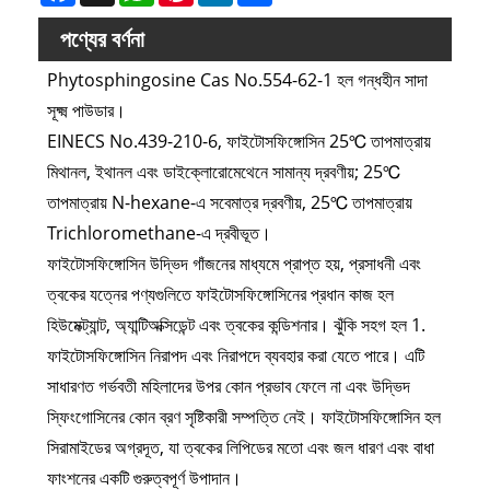
পণ্যের বর্ণনা
Phytosphingosine Cas No.554-62-1 হল গন্ধহীন সাদা
সূক্ষ্ম পাউডার।
EINECS No.439-210-6, ফাইটোসফিঙ্গোসিন 25℃ তাপমাত্রায়
মিথানল, ইথানল এবং ডাইক্লোরোমেথেনে সামান্য দ্রবণীয়; 25℃
তাপমাত্রায় N-hexane-এ সবেমাত্র দ্রবণীয়, 25℃ তাপমাত্রায়
Trichloromethane-এ দ্রবীভূত।
ফাইটোসফিঙ্গোসিন উদ্ভিদ গাঁজনের মাধ্যমে প্রাপ্ত হয়, প্রসাধনী এবং
ত্বকের যত্নের পণ্যগুলিতে ফাইটোসফিঙ্গোসিনের প্রধান কাজ হল
হিউমেক্ট্যান্ট, অ্যান্টিঅক্সিডেন্ট এবং ত্বকের কন্ডিশনার। ঝুঁকি সহগ হল 1.
ফাইটোসফিঙ্গোসিন নিরাপদ এবং নিরাপদে ব্যবহার করা যেতে পারে। এটি
সাধারণত গর্ভবতী মহিলাদের উপর কোন প্রভাব ফেলে না এবং উদ্ভিদ
স্ফিংগোসিনের কোন ব্রণ সৃষ্টিকারী সম্পত্তি নেই। ফাইটোসফিঙ্গোসিন হল
সিরামাইডের অগ্রদূত, যা ত্বকের লিপিডের মতো এবং জল ধারণ এবং বাধা
ফাংশনের একটি গুরুত্বপূর্ণ উপাদান।