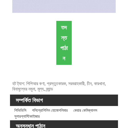
তদ
ন্ত
পাঠা
ন
হট ট্যাগ: পিপিআর কণা, প্রস্তুতকারক, সরবরাহকারী, চীন, কারখানা,
বিনামূল্যের নমুনা, মূল্য, ব্র্যান্ড
সম্পর্কিত বিভাগ
পিভিডিসি
পলিপ্রোপিলিন হোমোপলিমার
কেয়ার কেমিক্যালস
সুপারপ্লাস্টিকাইজার
অনুসন্ধান পাঠান