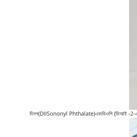
দিনপ(DIISononyl Phthalate)
এবং
ডিওপি (ডিআই -2-এথ