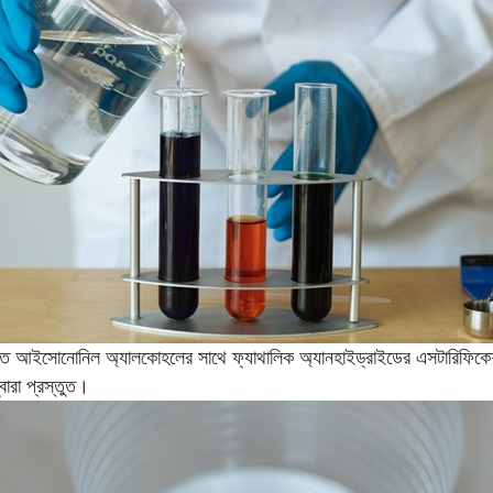
লত আইসোনোনিল অ্যালকোহলের সাথে ফ্যাথালিক অ্যানহাইড্রাইডের এসটারিফিকেশন প্
বারা প্রস্তুত।