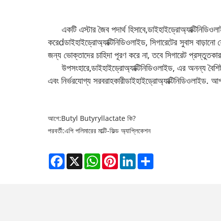
একটি এস্টার জৈব পদার্থ হিসাবে,
ডাইহাইড্রোঅ্যাক্টিনিডিওল
করে
dডাইহাইড্রোঅ্যাক্টিনিডিওলাইড
, সিগারেটের সুবাস বাড়ান
জন্য ভোক্তাদের চাহিদা পূরণ করে না, তবে সিগারেট প্রস্তুতক
উপসংহারে,
ডাইহাইড্রোঅ্যাক্টিনিডিওলাইড
, এর অনন্য বৈশিষ
এবং নির্ভরযোগ্য সরবরাহকারী
ডাইহাইড্রোঅ্যাক্টিনিডিওলাইড
. আপ
আগে:
Butyl Butyryllactate কি?
পরবর্তী:
এপি পলিমারের মাল্টি-ফিল্ড অ্যাপ্লিকেশন
Facebook
X
WhatsApp
Pinterest
LinkedIn
Share