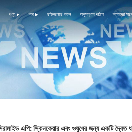
পণ্য
খবর
ডাউনলোড করুন
অনুসন্ধান পাঠান
আমাদের সাথ
িরামাইড এপি: স্কিনকেয়ার এবং ওষুধের জন্য একটি দ্বৈত 