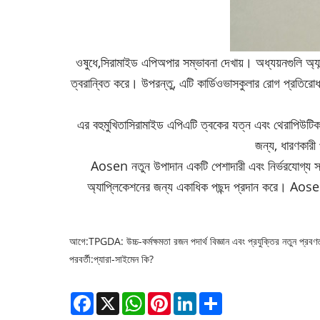
ওষুধে,
সিরামাইড এপি
অপার সম্ভাবনা দেখায়। অধ্যয়নগুলি অ্য
ত্বরান্বিত করে। উপরন্তু, এটি কার্ডিওভাসকুলার রোগ প্রতিরোধ 
এর বহুমুখিতা
সিরামাইড এপি
এটি ত্বকের যত্ন এবং থেরাপিউটিক
জন্য, ধারণকারী প
Aosen নতুন উপাদান একটি পেশাদারী এবং নির্ভরযোগ্য স
অ্যাপ্লিকেশনের জন্য একাধিক পছন্দ প্রদান করে। Aose
আগে:
TPGDA: উচ্চ-কর্মক্ষমতা রজন পদার্থ বিজ্ঞান এবং প্রযুক্তির নতুন প্রবণত
পরবর্তী:
প্যারা-সাইমেন কি?
Facebook
X
WhatsApp
Pinterest
LinkedIn
Share