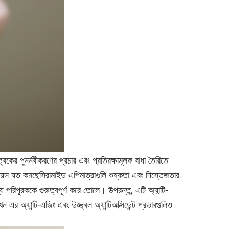
কের পুনর্নবীকরণের প্রচার এবং প্রতিরক্ষামূলক বাধা তৈরিতে
 বয়স যত কমছে
সিরামাইড এপি
মাত্রাগুলি শুষ্কতা এবং নিস্তেজতার
 পরিপূরককে গুরুত্বপূর্ণ করে তোলে। উপরন্তু, এটি অ্যান্টি-
ন এর অ্যান্টি-এজিং এবং উজ্জ্বল অ্যান্টিঅক্সিডেন্ট প্রভাবগুলিও