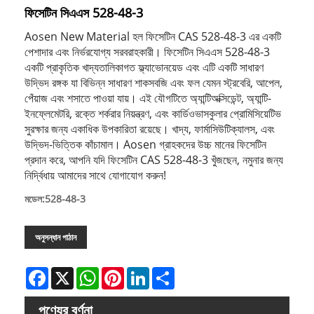
ফিসেটিন সিএএস 528-48-3
Aosen New Material হল ফিসেটিন CAS 528-48-3 এর একটি
পেশাদার এবং নির্ভরযোগ্য সরবরাহকারী। ফিসেটিন সিএএস 528-48-3
একটি প্রাকৃতিক খাদ্যতালিকাগত ফ্ল্যাভোনয়েড এবং এটি একটি সাধারণ
উদ্ভিদ রঙ্গক যা বিভিন্ন সাধারণ শাকসবজি এবং ফল যেমন স্ট্রবেরি, আপেল,
পেঁয়াজ এবং শসাতে পাওয়া যায়। এই যৌগটিতে অ্যান্টিঅক্সিডেন্ট, অ্যান্টি-
ইনফ্লেমেটরি, রক্তে শর্করার নিয়ন্ত্রণ, এবং কার্ডিওভাসকুলার প্রোমিসিয়েটিভ
সুরক্ষার জন্য একাধিক উপকারিতা রয়েছে। খাদ্য, ফার্মাসিউটিক্যালস, এবং
উদ্ভিদ-ভিত্তিক কাঁচামাল। Aosen গ্রাহকদের উচ্চ মানের ফিসেটিন
প্রদান করে, আপনি যদি ফিসেটিন CAS 528-48-3 খুঁজছেন, নমুনার জন্য
নির্দ্বিধায় আমাদের সাথে যোগাযোগ করুন!
মডেল:528-48-3
অনুসন্ধান পাঠান
Facebook
X
WhatsApp
Pinterest
LinkedIn
Share
পণ্যের বর্ণনা