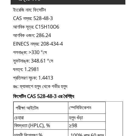
ইংরেজি নাম: ফিসেটিন
CAS নম্বর: 528-48-3
আণবিক সূত্র: C15H10O6
আণবিক ওজন: 286.24
EINECS নম্বর: 208-434-4
গলনাঙ্ক: >330 °সে
স্ফুটনাঙ্ক: 348.61 °সে
ঘনত্ব: 1.2981
প্রতিসরণ সূচক: 1.4413
রঙ: ফ্যাকাশে হলুদ থেকে গভীর হলুদ
ফিসেটিন CAS 528-48-3 এর বৈশিষ্ট্য
স্পেসিফিকেশন
পরীক্ষা আইটেম
চেহারা
হলুদ গুঁড়া
বিশুদ্ধতা (HPLC), %
≥98
চালনী বিশ্লেষণ,%
100% পাস 60 জাল