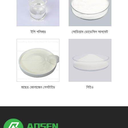
ইপি পলিমার
সোডিয়াম ডোডেসিল সালফেট
মাছের কোলাজেন পেপটাইড
পিইও