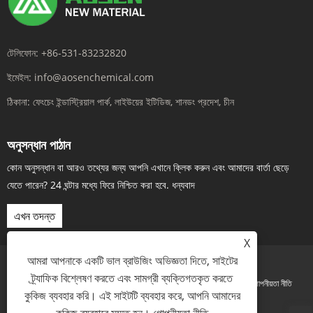
টেলিফোন:
+86-531-83232820
ইমেইল:
info@aosenchemical.com
ঠিকানা:
ফেংচেং ইন্ডাস্ট্রিয়াল পার্ক, লাইউয়ের ইটিডিজ, শানডং প্রদেশ, চীন
অনুসন্ধান পাঠান
কোন অনুসন্ধান বা আরও তথ্যের জন্য আপনি এখানে ক্লিক করুন এবং আমাদের বার্তা ছেড়ে
যেতে পারেন? 24 ঘন্টার মধ্যে ফিরে নিশ্চিত করা হবে. ধন্যবাদ
এখন তদন্ত
X
আমরা আপনাকে একটি ভাল ব্রাউজিং অভিজ্ঞতা দিতে, সাইটের
ট্র্যাফিক বিশ্লেষণ করতে এবং সামগ্রী ব্যক্তিগতকৃত করতে
Links
Sitemap
RSS
XML
গোপনীয়তা নীতি
কুকিজ ব্যবহার করি। এই সাইটটি ব্যবহার করে, আপনি আমাদের