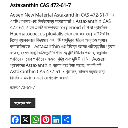
Astaxanthin CAS 472-61-7
Aosen New Material Astaxanthin CAS 472-61-7 এর
একটি পেশাদার এবং নির্ভরযোগ্য সরবরাহকারী। Astaxanthin CAS
472-61-7 হল একটি অসম্পৃক্ত terpenoid যৌগ যা প্রাকৃতিক
Haematococcus pluvialis থেকে বের করা হয়। এটি জৈবিক
বিশ্বে ব্যাপকভাবে বিদ্যমান এবং এটি সামুদ্রিক জীবের অন্যতম প্রধান
ক্যারোটিনয়েড। Astaxanthin এর বিভিন্ন ধরনের শারীরবৃত্তীয় প্রভাব
রয়েছে, যেমন অ্যান্টিঅক্সিডেন্ট বৈশিষ্ট্য, অ্যান্টি-টিউমার প্রভাব, ক্যান্সার
প্রতিরোধ, রোগ প্রতিরোধ ক্ষমতা বৃদ্ধি এবং দৃষ্টি উন্নতি। Aosen
গ্রাহকদের Astaxanthin প্রদান করে উচ্চ মানের, আপনি যদি
Astaxanthin CAS 472-61-7 খুঁজছেন, তাহলে নমুনার জন্য
নির্দ্বিধায় আমাদের সাথে যোগাযোগ করুন!
মডেল:472-61-7
অনুসন্ধান পাঠান
Facebook
X
WhatsApp
Pinterest
LinkedIn
Share