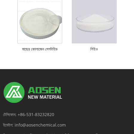
মাছের কোলাজেন পেপটাইড
পিইও
টেলিফোন:
+86-531-83232820
ইমেইল:
info@aosenchemical.com