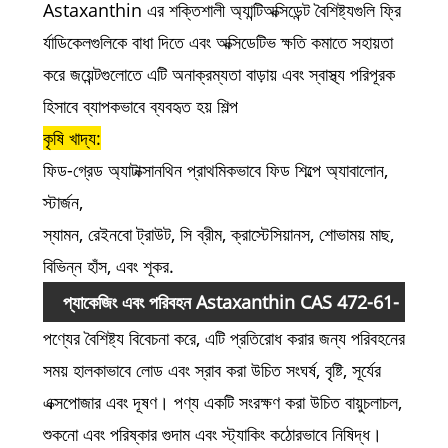
Astaxanthin এর শক্তিশালী
অ্যান্টিঅক্সিডেন্ট বৈশিষ্ট্যগুলি ফ্রি
র্যাডিকেলগুলিকে বাধা দিতে এবং অক্সিডেটিভ ক্ষতি কমাতে সহায়তা
করে
জয়েন্টগুলোতে এটি অনাক্রম্যতা বাড়ায় এবং স্বাস্থ্য পরিপূরক
হিসাবে ব্যাপকভাবে ব্যবহৃত হয়
শিল্প
কৃষি খাদ্য:
ফিড-গ্রেড অ্যাটাক্সানথিন
প্রাথমিকভাবে ফিড শিল্পে অ্যাবালোন,
স্টার্জন,
স্যামন, রেইনবো ট্রাউট, সি ব্রীম, ক্রাস্টেসিয়ানস, শোভাময় মাছ,
বিভিন্ন
হাঁস, এবং শূকর.
প্যাকেজিং এবং পরিবহন
Astaxanthin CAS 472-61-
পণ্যের বৈশিষ্ট্য বিবেচনা করে, এটি
প্রতিরোধ করার জন্য পরিবহনের
7 এর
সময় হালকাভাবে লোড এবং স্রাব করা উচিত
সংঘর্ষ, বৃষ্টি, সূর্যের
এক্সপোজার এবং দূষণ। পণ্য একটি সংরক্ষণ করা উচিত
বায়ুচলাচল,
শুকনো এবং পরিষ্কার গুদাম এবং স্ট্যাকিং কঠোরভাবে নিষিদ্ধ।