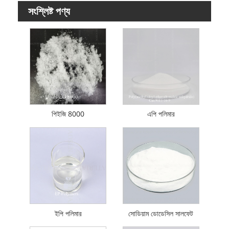
সংশ্লিষ্ট পণ্য
পিইজি 8000
এপি পলিমার
ইপি পলিমার
সোডিয়াম ডোডেসিল সালফেট