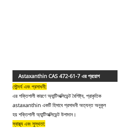
সালমো
এস. অ
গ্রেড
স্টোর
Astaxanthin CAS 472-61-7 এর প্রয়োগ
সৌন্দর্য এবং প্রসাধনী:
এর শক্তিশালী কারণে
অ্যান্টিঅক্সিডেন্ট বৈশিষ্ট্য, প্রাকৃতিক
astaxanthin একটি হিসাবে প্রসাধনী অত্যন্ত অনুকূল
হয়
শক্তিশালী অ্যান্টিঅক্সিডেন্ট উপাদান।
স্বাস্থ্য এবং সুস্থতা: