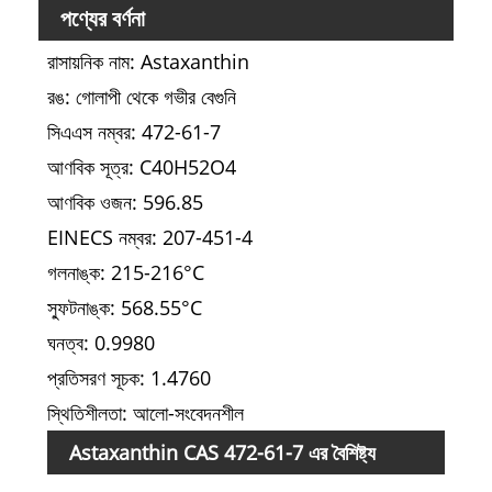
পণ্যের বর্ণনা
রাসায়নিক নাম: Astaxanthin
রঙ: গোলাপী থেকে গভীর বেগুনি
সিএএস নম্বর: 472-61-7
আণবিক সূত্র: C40H52O4
আণবিক ওজন: 596.85
EINECS নম্বর: 207-451-4
গলনাঙ্ক: 215-216°C
স্ফুটনাঙ্ক: 568.55°C
ঘনত্ব: 0.9980
প্রতিসরণ সূচক: 1.4760
স্থিতিশীলতা: আলো-সংবেদনশীল
পরীক্ষ
Astaxanthin CAS 472-61-7 এর বৈশিষ্ট্য
চেহারা