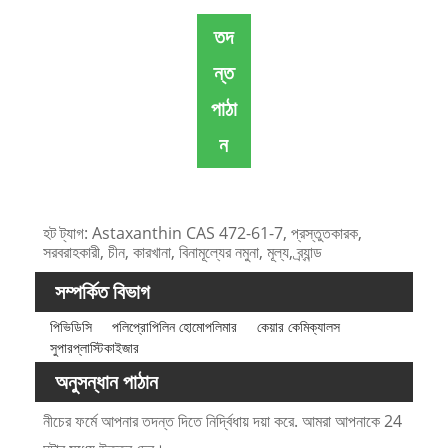
তদ
ন্ত
পাঠা
ন
হট ট্যাগ: Astaxanthin CAS 472-61-7, প্রস্তুতকারক,
সরবরাহকারী, চীন, কারখানা, বিনামূল্যের নমুনা, মূল্য, ব্র্যান্ড
সম্পর্কিত বিভাগ
পিভিডিসি
পলিপ্রোপিলিন হোমোপলিমার
কেয়ার কেমিক্যালস
সুপারপ্লাস্টিকাইজার
অনুসন্ধান পাঠান
নীচের ফর্মে আপনার তদন্ত দিতে নির্দ্বিধায় দয়া করে. আমরা আপনাকে 24